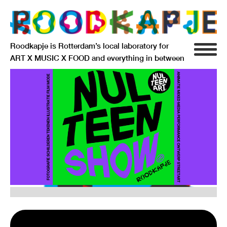
Roodkapje is Rotterdam’s local laboratory for
ART X MUSIC X FOOD and everything in between
INFO
AGENDA
RESIDENCY
SIGNIFICANT OTHERS
ANARCHIEF
DELFTSEPLEIN 39
3013 AA ROTTERDAM