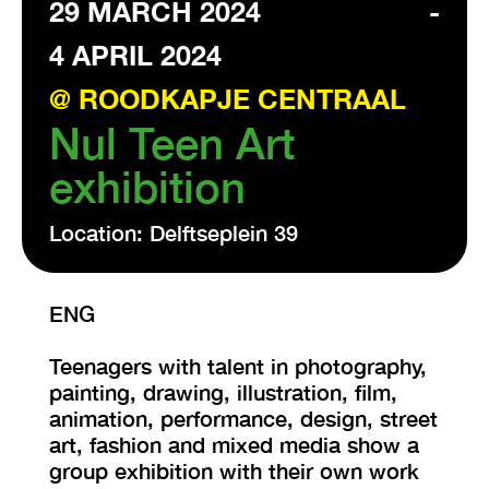
29 MARCH 2024
-
4 APRIL 2024
VISIT EXHIBITION
FRI-SAT-SUN 12:00 – 18:00
@ ROODKAPJE CENTRAAL
Nul Teen Art
exhibition
Location: Delftseplein 39
ENG
Teenagers with talent in photography,
painting, drawing, illustration, film,
animation, performance, design, street
art, fashion and mixed media show a
group exhibition with their own work