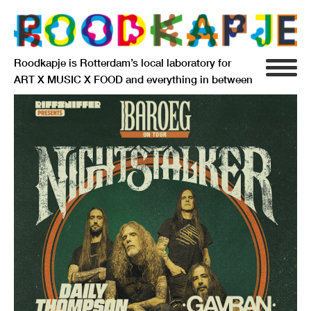
Roodkapje is Rotterdam’s local laboratory for
ART X MUSIC X FOOD and everything in between
INFO
AGENDA
RESIDENCY
SIGNIFICANT OTHERS
ANARCHIEF
DELFTSEPLEIN 39
3013 AA ROTTERDAM